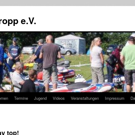
ropp e.V.
ernen
Termine
Jugend
Videos
Veranstaltungen
Impressum
Da
ay top!