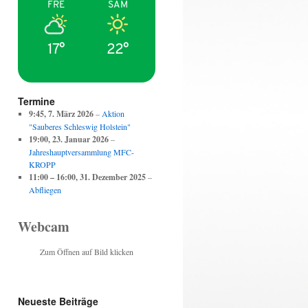
FRE
SAM
17°
22°
Termine
9:45,
7. März 2026
–
Aktion
"Sauberes Schleswig Holstein"
19:00,
23. Januar 2026
–
Jahreshauptversammlung MFC-
KROPP
11:00
–
16:00
,
31. Dezember 2025
–
Abfliegen
Webcam
Zum Öffnen auf Bild klicken
Neueste Beiträge