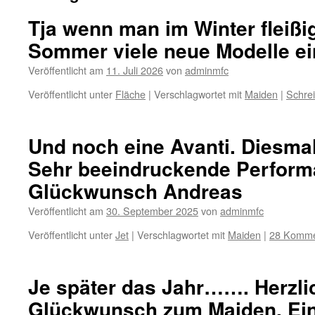
Tja wenn man im Winter fleißi
Sommer viele neue Modelle ein
Veröffentlicht am
11. Juli 2026
von
adminmfc
Veröffentlicht unter
Fläche
|
Verschlagwortet mit
Maiden
|
Schre
Und noch eine Avanti. Diesmal
Sehr beeindruckende Perform
Glückwunsch Andreas
Veröffentlicht am
30. September 2025
von
adminmfc
Veröffentlicht unter
Jet
|
Verschlagwortet mit
Maiden
|
28 Komme
Je später das Jahr……. Herzli
Glückwunsch zum Maiden. Ein 