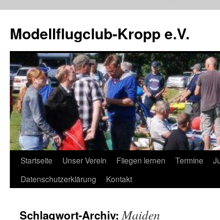
Zum
Inhalt
Modellflugclub-Kropp e.V.
springen
Startseite
Unser Verein
Fliegen lernen
Termine
J
Datenschutzerklärung
Kontakt
Maiden
Schlagwort-Archiv: