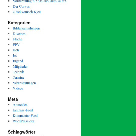
Vorbereitung für das Jubiläum laufen.
Der Corvus
Glückwunsch Kjell
Kategorien
Bildersammlungen
Diverses
Fläche
FPV
Heli
Jet
Jugend
Mitglieder
Technik
Termine
Veranstaltungen
Videos
Meta
Anmelden
Eintrags-Feed
Kommentar-Feed
WordPress.org
Schlagwörter