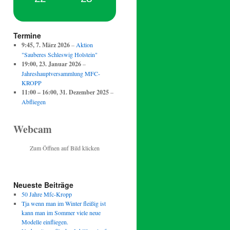
Termine
9:45,
7. März 2026
–
Aktion
"Sauberes Schleswig Holstein"
19:00,
23. Januar 2026
–
Jahreshauptversammlung MFC-
KROPP
11:00
–
16:00
,
31. Dezember 2025
–
Abfliegen
Webcam
Zum Öffnen auf Bild klicken
Neueste Beiträge
50 Jahre Mfc-Kropp
Tja wenn man im Winter fleißig ist
kann man im Sommer viele neue
Modelle einfliegen.