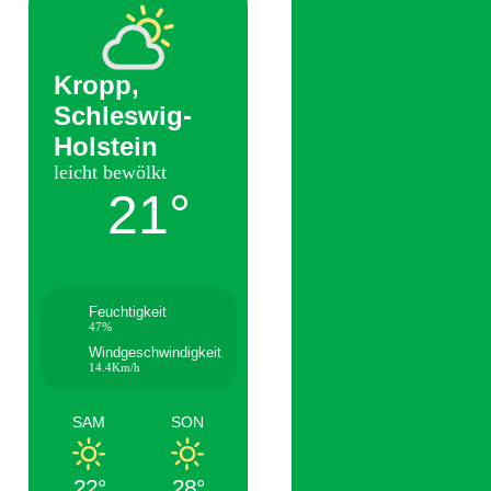
Kropp,
Schleswig-
Holstein
leicht bewölkt
21°
Feuchtigkeit
47%
Windgeschwindigkeit
14.4Km/h
SAM
SON
22°
28°