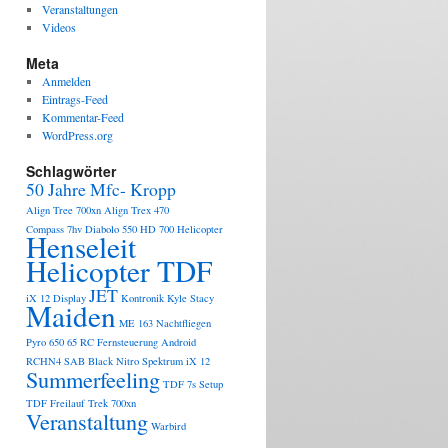
Veranstaltungen
Videos
Meta
Anmelden
Eintrags-Feed
Kommentar-Feed
WordPress.org
Schlagwörter
50 Jahre Mfc- Kropp
Align Tree 700xn
Align Trex 470
Compass 7hv
Diabolo 550
HD 700 Helicopter
Henseleit
Helicopter TDF
JET
iX 12 Display
Kontronik
Kyle Stacy
Maiden
ME 163
Nachtfliegen
Pyro 650 65
RC Fernsteuerung Android
RCHN4
SAB Black Nitro
Spektrum iX 12
Summerfeeling
TDF 7s Setup
TDF Freilauf
Trek 700xn
Veranstaltung
Warbird