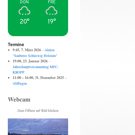
DON
FRE
20°
19°
Termine
9:45,
7. März 2026
–
Aktion
"Sauberes Schleswig Holstein"
19:00,
23. Januar 2026
–
Jahreshauptversammlung MFC-
KROPP
11:00
–
16:00
,
31. Dezember 2025
–
Abfliegen
Webcam
Zum Öffnen auf Bild klicken