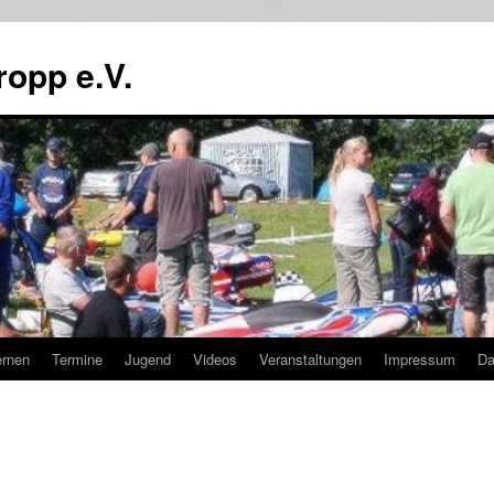
ropp e.V.
ernen
Termine
Jugend
Videos
Veranstaltungen
Impressum
Da