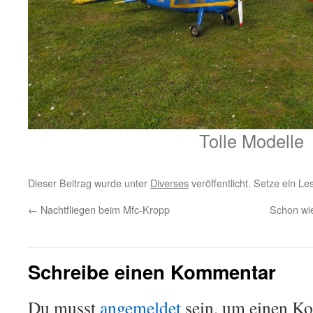
Tolle Modelle
Dieser Beitrag wurde unter
Diverses
veröffentlicht. Setze ein L
←
Nachtfliegen beim Mfc-Kropp
Schon wie
Schreibe einen Kommentar
Du musst
angemeldet
sein, um einen K