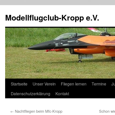
Zum
Inhalt
Modellflugclub-Kropp e.V.
springen
Startseite
Unser Verein
Fliegen lernen
Termine
J
Datenschutzerklärung
Kontakt
←
Nachtfliegen beim Mfc-Kropp
Schon wie