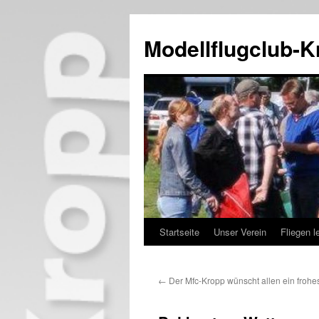
Zum
Inhalt
Modellflugclub-K
springen
Startseite
Unser Verein
Fliegen l
←
Der Mfc-Kropp wünscht allen ein frohe