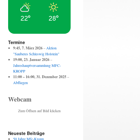
22°
28°
Termine
9:45,
7. März 2026
–
Aktion
"Sauberes Schleswig Holstein"
19:00,
23. Januar 2026
–
Jahreshauptversammlung MFC-
KROPP
11:00
–
16:00
,
31. Dezember 2025
–
Abfliegen
Webcam
Zum Öffnen auf Bild klicken
Neueste Beiträge
50 Jahre Mfc-Kropp