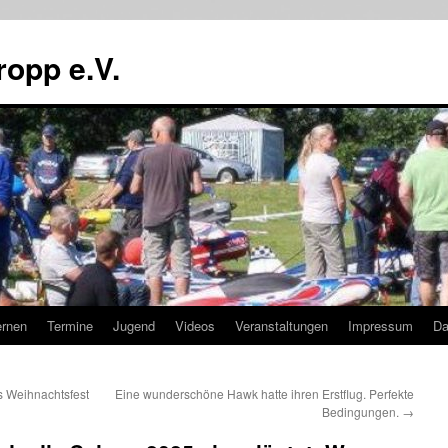
ropp e.V.
ernen
Termine
Jugend
Videos
Veranstaltungen
Impressum
Da
s Weihnachtsfest
Eine wunderschöne Hawk hatte ihren Erstflug. Perfekte
Bedingungen.
→