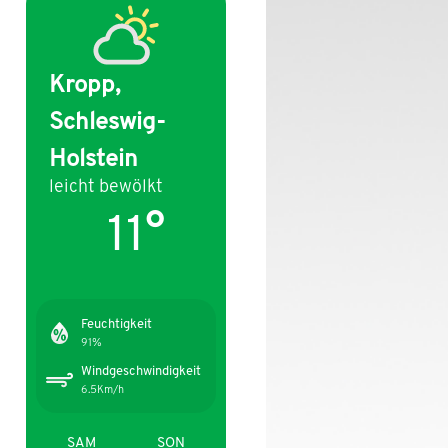
Kropp,
Schleswig-
Holstein
leicht bewölkt
11°
Feuchtigkeit
91%
Windgeschwindigkeit
6.5Km/h
SAM
SON