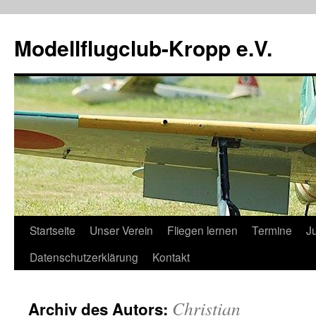
Zum
Inhalt
Modellflugclub-Kropp e.V.
springen
Startseite
Unser Verein
Fliegen lernen
Termine
J
Datenschutzerklärung
Kontakt
Christian
Archiv des Autors: