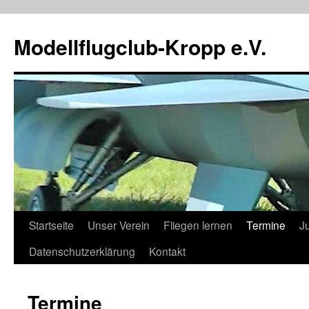
Zum
Inhalt
Modellflugclub-Kropp e.V.
springen
Startseite
Unser Verein
Fliegen lernen
Termine
J
Datenschutzerklärung
Kontakt
Termine