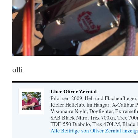
olli
Über Oliver Zernial
Pilot seit 2009, Heli und Flächenflieg
Kieler Heliclub, im Hangar: X-Calibur 
Visionaire Night, Dogfighter, Extremefli
SAB Black Nitro, Trex 700xn, Trex 700
TDF, 550 Diabolo, Trex 470LM, Blade 1
Alle Beiträge von Oliver Zernial anzei